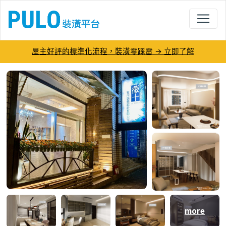
屋主好評的標準化流程，裝潢零踩雷 → 立即了解
劉頌心-薇十室內裝修設計有限公司－PU
more