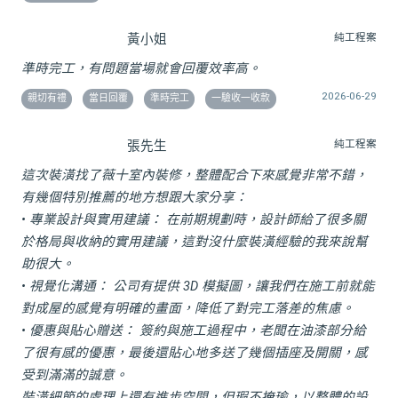
黃小姐
純工程案
準時完工，有問題當場就會回覆效率高。
2026-06-29
親切有禮
當日回覆
準時完工
一驗收一收款
張先生
純工程案
這次裝潢找了薇十室內裝修，整體配合下來感覺非常不錯，
有幾個特別推薦的地方想跟大家分享：
• 專業設計與實用建議： 在前期規劃時，設計師給了很多關
於格局與收納的實用建議，這對沒什麼裝潢經驗的我來說幫
助很大。
• 視覺化溝通： 公司有提供 3D 模擬圖，讓我們在施工前就能
對成屋的感覺有明確的畫面，降低了對完工落差的焦慮。
• 優惠與貼心贈送： 簽約與施工過程中，老闆在油漆部分給
了很有感的優惠，最後還貼心地多送了幾個插座及開關，感
受到滿滿的誠意。
裝潢細節的處理上還有進步空間，但瑕不掩瑜，以整體的設