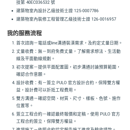
技第 40EC036532 號
建築物室內設計乙級技術士證 125-0007786
建築物室內裝修工程管理乙級技術士證 126-0016957
我的服務流程
首次諮詢－電話或line溝通裝潢需求，及約定丈量日期。
丈量收費：無－到府免費丈量，了解需求想法、生活動
線及平面動線規劃。
初次提案－提供平面配置圖，初步溝通討論預算範圍，
確認合作意願。
設計收費：有－簽立 PULO 官方設計合約，保障雙方權
益，設計費可以折抵工程費用。
雙方溝通－確認空間、材質、尺寸、樣板、色號、施作
位置等。
簽立工程合約－確認最終報價和定稿，使用 PULO 官方
工程合約簽立，保障雙方權益。
進場施工－依照合約協定報告施工進度及驗收請款。