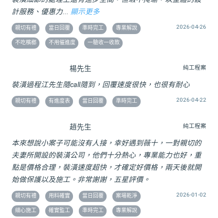
計服務、優惠力...
顯示更多
2026-04-26
親切有禮
當日回覆
準時完工
專業解說
不吃檳榔
不用催進度
一驗收一收款
楊先生
純工程案
裝潢過程江先生隨call隨到，回覆速度很快，也很有耐心
2026-04-22
親切有禮
有進度表
當日回覆
準時完工
趙先生
純工程案
本來想說小案子可能沒有人接，幸好遇到薇十，一對親切的
夫妻所開設的裝潢公司，他們十分熱心，專業能力也好，重
點是價格合理，裝潢速度超快，才確定好價格，兩天後就開
始做保護以及施工。非常謝謝，五星評價。
2026-01-02
親切有禮
用料確實
當日回覆
案場乾淨
細心施工
確實監工
準時完工
專業解說