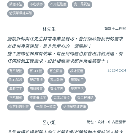
菸酒不沾
不吃檳榔
不用催進度
完工品質佳
估價單標註詳細
林先生
設計＋工程案
劉設計師與江先生非常專業且親切，會仔細聆聽我們的需求
並提供專業建議，是非常用心的一個團隊！
施工團隊也非常有效率，有任何問題也都會跟我們溝通，有
任何統包工程需求、設計相關需求都非常推薦薇十！
2025-12-24
有平配圖
有 3D 圖
有立面圖
設計感佳
耐心解說
親切有禮
案場乾淨
確實監工
準時完工
用料確實
有進度表
菸酒不沾
不吃檳榔
不用催進度
完工品質佳
有工程日誌
有材料證明書
一驗收一收款
估價單標註詳細
呂小姐
統包、設計、中古屋翻新
非常幸運能遇到薇十的江老闆和劉老闆協助小屋裝潢。這次