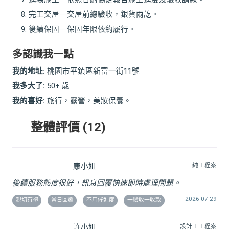
完工交屋－交屋前總驗收，銀貨兩訖。
後續保固－保固年限依約履行。
多認識我一點
我的地址:
桃園市平鎮區新富一街11號
我多大了:
50+ 歲
我的喜好:
旅行，露營，美妝保養。
整體評價 (12)
康小姐
純工程案
後續服務態度很好，訊息回覆快速即時處理問題。
2026-07-29
親切有禮
當日回覆
不用催進度
一驗收一收款
許小姐
設計＋工程案