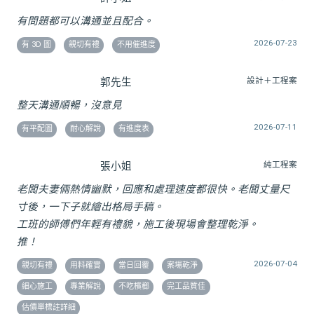
有問題都可以溝通並且配合。
2026-07-23
有 3D 圖
親切有禮
不用催進度
郭先生
設計＋工程案
整天溝通順暢，沒意見
2026-07-11
有平配圖
耐心解說
有進度表
張小姐
純工程案
老闆夫妻倆熱情幽默，回應和處理速度都很快。老闆丈量尺
寸後，一下子就繪出格局手稿。
工班的師傅們年輕有禮貌，施工後現場會整理乾淨。
推！
2026-07-04
親切有禮
用料確實
當日回覆
案場乾淨
細心施工
專業解說
不吃檳榔
完工品質佳
估價單標註詳細