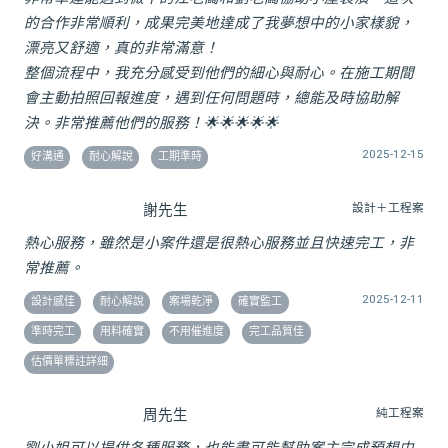
的合作非常順利，成果完美地達成了我夢想中的小家樣貌，
漂亮又舒適，真的非常滿意！
整個流程中，我充分感受到他們的細心與耐心。在施工期間
會主動拍照回報進度，遇到任何問題時，總能及時協助解
決。非常推薦他們的服務！🌟🌟🌟🌟🌟
2025-12-15
好溝通
耐心解說
工期準時
謝先生
設計＋工程案
熱心服務，雖然是小案件還是很熱心服務並且快速完工，非
常推薦。
2025-12-11
設計感佳
耐心解說
案場乾淨
確實監工
準時完工
用料確實
不用催進度
完工品質佳
估價單標註詳細
周先生
純工程案